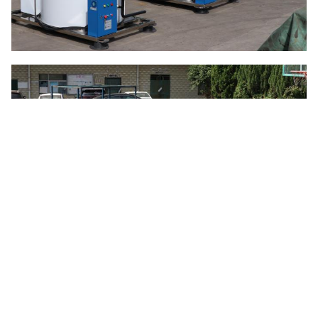
vi) Vervoer en verzending
De machine en de toebehoren worden verpakt in
standaard
houten exportkoffer
Icesnow helpt de klant bij de inspectie van de