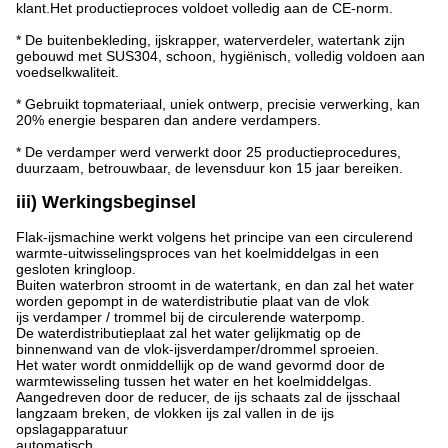
klant.Het productieproces voldoet volledig aan de CE-norm.
* De buitenbekleding, ijskrapper, waterverdeler, watertank zijn
gebouwd met SUS304, schoon, hygiënisch, volledig voldoen aan
voedselkwaliteit.
* Gebruikt topmateriaal, uniek ontwerp, precisie verwerking, kan
20% energie besparen dan andere verdampers.
* De verdamper werd verwerkt door 25 productieprocedures,
duurzaam, betrouwbaar, de levensduur kon 15 jaar bereiken.
iii) Werkingsbeginsel
Flak-ijsmachine werkt volgens het principe van een circulerend
warmte-uitwisselingsproces van het koelmiddelgas in een
gesloten kringloop.
Buiten waterbron stroomt in de watertank, en dan zal het water
worden gepompt in de waterdistributie plaat van de vlok
ijs verdamper / trommel bij de circulerende waterpomp.
De waterdistributieplaat zal het water gelijkmatig op de
binnenwand van de vlok-ijsverdamper/drommel sproeien.
Het water wordt onmiddellijk op de wand gevormd door de
warmtewisseling tussen het water en het koelmiddelgas.
Aangedreven door de reducer, de ijs schaats zal de ijsschaal
langzaam breken, de vlokken ijs zal vallen in de ijs
opslagapparatuur
automatisch.