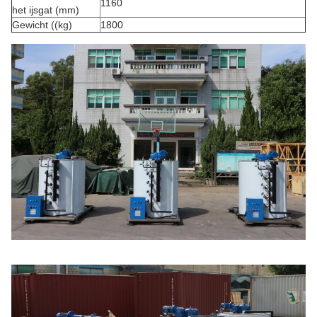
1160
het ijsgat (mm)
Gewicht ((kg)
1800