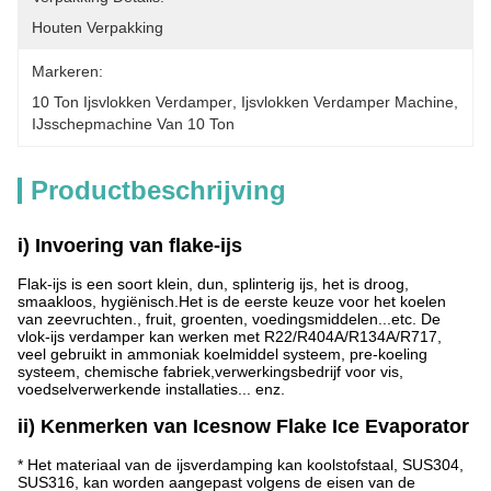
Houten Verpakking
Markeren:
10 Ton Ijsvlokken Verdamper
, 
Ijsvlokken Verdamper Machine
, 
IJsschepmachine Van 10 Ton
Productbeschrijving
i) Invoering van flake-ijs
Flak-ijs is een soort klein, dun, splinterig ijs, het is droog,
smaakloos, hygiënisch.Het is de eerste keuze voor het koelen
van zeevruchten., fruit, groenten, voedingsmiddelen...etc. De
vlok-ijs verdamper kan werken met R22/R404A/R134A/R717,
veel gebruikt in ammoniak koelmiddel systeem, pre-koeling
systeem, chemische fabriek,verwerkingsbedrijf voor vis,
voedselverwerkende installaties... enz.
ii) Kenmerken van Icesnow Flake Ice Evaporator
* Het materiaal van de ijsverdamping kan koolstofstaal, SUS304,
SUS316, kan worden aangepast volgens de eisen van de