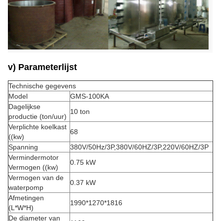
v) Parameterlijst
Technische gegevens
Model
GMS-100KA
Dagelijkse
10 ton
productie (ton/uur)
Verplichte koelkast
68
((kw)
Spanning
380V/50Hz/3P,380V/60HZ/3P,220V/60HZ/3P
Vermindermotor
0.75 kW
Vermogen ((kw)
Vermogen van de
0.37 kW
waterpomp
Afmetingen
1990*1270*1816
(L*W*H)
De diameter van