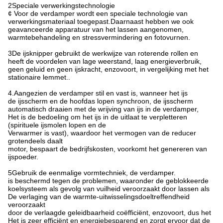
2Speciale verwerkingstechnologie
¢ Voor de verdamper wordt een speciale technologie van
verwerkingsmateriaal toegepast.Daarnaast hebben we ook
geavanceerde apparatuur van het lassen aangenomen,
warmtebehandeling en stressvermindering en fotovurnen.
3De ijsknipper gebruikt de werkwijze van roterende rollen en
heeft de voordelen van lage weerstand, laag energieverbruik,
geen geluid en geen ijskracht, enzovoort, in vergelijking met het
stationaire lemmet..
4.Aangezien de verdamper stil en vast is, wanneer het ijs
de ijsscherm en de hoofdas lopen synchroon, de ijsscherm
automatisch draaien met de wrijving van ijs in de verdamper,
Het is de bedoeling om het ijs in de uitlaat te verpletteren
(spirituele ijsmolen lopen en de
Verwarmer is vast), waardoor het vermogen van de reducer
grotendeels daalt
motor, bespaart de bedrijfskosten, voorkomt het genereren van
ijspoeder.
5Gebruik de eenmalige vormtechniek, de verdamper.
is beschermd tegen de problemen, waaronder de geblokkeerde
koelsysteem als gevolg van vuilheid veroorzaakt door lassen als
De verlaging van de warmte-uitwisselingsdoeltreffendheid
veroorzaakt
door de verlaagde geleidbaarheid coëfficiënt, enzovoort, dus het
Het is zeer efficiënt en energiebesparend en zorgt ervoor dat de