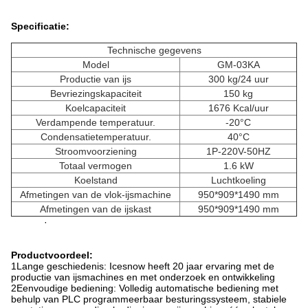
Specificatie:
Technische gegevens
Model
GM-03KA
Productie van ijs
300 kg/24 uur
Bevriezingskapaciteit
150 kg
Koelcapaciteit
1676 Kcal/uur
Verdampende temperatuur.
-20°C
Condensatietemperatuur.
40°C
Stroomvoorziening
1P-220V-50HZ
Totaal vermogen
1.6 kW
Koelstand
Luchtkoeling
Afmetingen van de vlok-ijsmachine
950*909*1490 mm
Afmetingen van de ijskast
950*909*1490 mm
·
Productvoordeel:
1Lange geschiedenis: Icesnow heeft 20 jaar ervaring met de
productie van ijsmachines en met onderzoek en ontwikkeling
2Eenvoudige bediening: Volledig automatische bediening met
behulp van PLC programmeerbaar besturingssysteem, stabiele