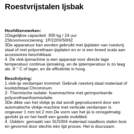
Roestvrijstalen Ijsbak
Hoofdkenmerken:
1Dagelijkse capaciteit: 300 kg / 24 uur
2Stroomvoorziening: 1P/220V/50HZ
3De apparatuur kan worden gebruikt met ijsplaten van roestvrij
staal of met polyurethaan-ijsplaten en er is een breed scala aan
accessoires beschikbaar.
4. De vlok-ijsmachine is een apparaat voor directe lage
temperatuur continue ijsmaking, en de ijstemperatuur is zo laag
als -8 ° C of lager, en de efficiëntie is hoog.
Beschrijving:
1.vlok-ijs verdamper trommel: Gebruik roestvrij staal materiaal of
koolstofstaal Chrominum.
2- Thermische isolatie: foammachine met geïmporteerde
polyurethaanfoamisolatie.
3De dikte van het vlokje ijs dat wordt geproduceerd door een
automatische vlokje-machine met verticale verdamper is
ongeveer 1 mm tot 2 mm.De vorm van het ijs is onregelmatig
gevlokt ijs en het heeft een goede mobiliteit.
4. IJsklem: gemaakt van SUS304 materiaal naadloos stalen buis
en gevormd door slechts één tijd proces. Het is duurzaam.