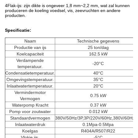
4Flak-ijs: zijn dikte is ongeveer 1,8 mm~2,2 mm, wat zal kunnen
produceren de koeling voedsel, vis, zeevruchten en andere
producten.
Specificatie:
Naam
Technische gegevens
Productie van ijs
25 ton/dag
Koelcapaciteit
162.5 kW
Verdampende
-20°C
temperatuur.
Condensatietemperatuur.
40°C
Omgevingstemperatuur.
35°C
Inlaatwatertemperatuur.
20°C
Vermindermotor
0.75 kW
Vermogen
Waterpomp Kracht
0.37 kW
Pomp voor zoutwater
0.012 kW
Standaardvermogen
380V/50Hz/3P,3P/220V/60Hz,380V/60Hz/
Inlaatwaterdruk
0.1Mpa-0.5Mpa
Koelgas
R404A/R507/R22
Vlokje ijs.
-5°C