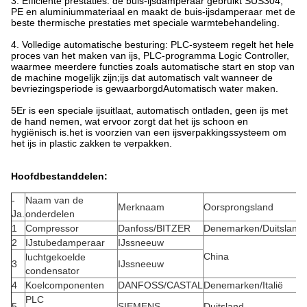
3. Efficiënte prestaties: de buis-ijsdamperaar gebruikt SUS304,
PE en aluminiummateriaal en maakt de buis-ijsdamperaar met de
beste thermische prestaties met speciale warmtebehandeling.
4. Volledige automatische besturing: PLC-systeem regelt het hele
proces van het maken van ijs, PLC-programma Logic Controller,
waarmee meerdere functies zoals automatische start en stop van
de machine mogelijk zijn;ijs dat automatisch valt wanneer de
bevriezingsperiode is gewaarborgdAutomatisch water maken.
5Er is een speciale ijsuitlaat, automatisch ontladen, geen ijs met
de hand nemen, wat ervoor zorgt dat het ijs schoon en
hygiënisch is.het is voorzien van een ijsverpakkingssysteem om
het ijs in plastic zakken te verpakken.
Hoofdbestanddelen:
-
Naam van de
Merknaam
Oorsprongsland
Ja.
onderdelen
1
Compressor
Danfoss/BITZER
Denemarken/Duitsland
2
IJstubedamperaar
IJssneeuw
China
luchtgekoelde
3
IJssneeuw
condensator
4
Koelcomponenten
DANFOSS/CASTAL
Denemarken/Italië
PLC
5
SIEMENS
Duitsland