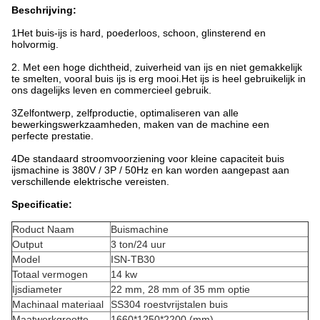
Beschrijving:
1Het buis-ijs is hard, poederloos, schoon, glinsterend en
holvormig.
2. Met een hoge dichtheid, zuiverheid van ijs en niet gemakkelijk
te smelten, vooral buis ijs is erg mooi.Het ijs is heel gebruikelijk in
ons dagelijks leven en commercieel gebruik.
3Zelfontwerp, zelfproductie, optimaliseren van alle
bewerkingswerkzaamheden, maken van de machine een
perfecte prestatie.
4De standaard stroomvoorziening voor kleine capaciteit buis
ijsmachine is 380V / 3P / 50Hz en kan worden aangepast aan
verschillende elektrische vereisten.
Specificatie:
Roduct Naam
Buismachine
Output
3 ton/24 uur
Model
ISN-TB30
Totaal vermogen
14 kw
Ijsdiameter
22 mm, 28 mm of 35 mm optie
Machinaal materiaal
SS304 roestvrijstalen buis
Maatwerkgrootte
1660*1250*2200 (mm)