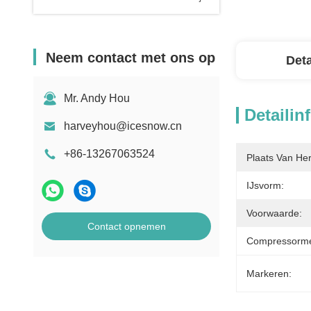
Neem contact met ons op
Deta
Mr. Andy Hou
Detailin
harveyhou@icesnow.cn
+86-13267063524
Plaats Van He
IJsvorm:
Voorwaarde:
Contact opnemen
Compressorme
Markeren: