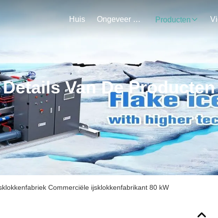
Huis
Ongeveer Ons
V
Producten
Details Van De Producten
jsklokkenfabriek Commerciële ijsklokkenfabrikant 80 kW