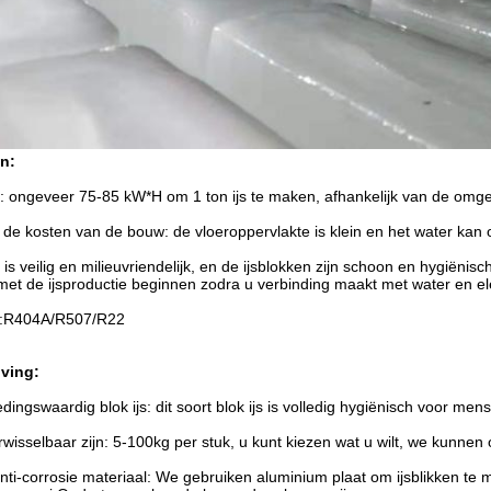
n:
: ongeveer 75-85 kW*H om 1 ton ijs te maken, afhankelijk van de omg
 de kosten van de bouw: de vloeroppervlakte is klein en het water ka
 is veilig en milieuvriendelijk, en de ijsblokken zijn schoon en hygiën
 met de ijsproductie beginnen zodra u verbinding maakt met water en elek
s:R404A/R507/R22
ving:
ingswaardig blok ijs: dit soort blok ijs is volledig hygiënisch voor m
erwisselbaar zijn: 5-100kg per stuk, u kunt kiezen wat u wilt, we kunne
anti-corrosie materiaal: We gebruiken aluminium plaat om ijsblikken te m