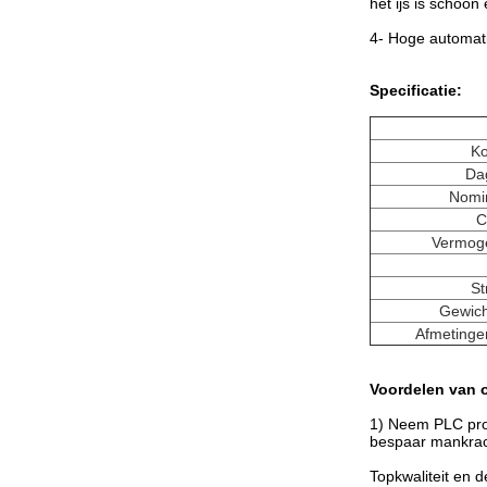
het ijs is schoo
4- Hoge automati
Specificatie:
Ko
Dag
Nomi
C
Vermog
St
Gewicht
Afmetinge
Voordelen van 
1) Neem PLC prog
bespaar mankrac
Topkwaliteit en de