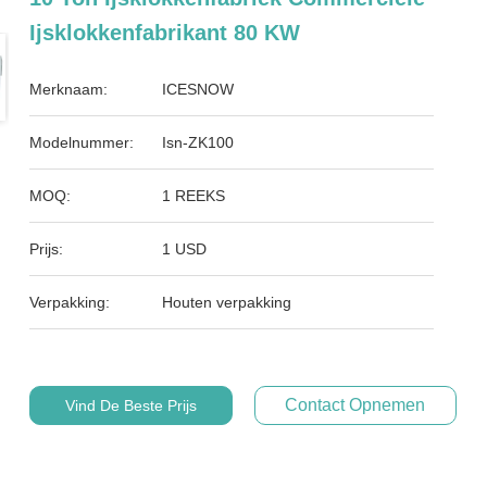
Ijsklokkenfabrikant 80 KW
Merknaam:
ICESNOW
Modelnummer:
Isn-ZK100
MOQ:
1 REEKS
Prijs:
1 USD
Verpakking:
Houten verpakking
Contact Opnemen
Vind De Beste Prijs