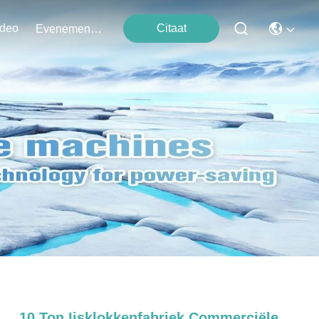
ideo
Citaat
Evenementen
10 Ton Ijsklokkenfabriek Commerciële