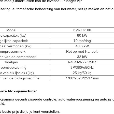
n en mooi,Ondertussen kan de levensduur langer zijn.
sering: automatische beheersing van het water, het ijs maken en het 
Model
ISN-ZK100
elcapaciteit (kw)
80 kW
elijkse capaciteit
10 ton/dag
naal vermogen (kw)
40.5 kW
ompressormerk
Rot op met Hanbell.
en van de compressor
32 kW
Koelgas
R404A/R22/R507
roomvoorziening
3P/380V/50Hz
 van elk ijsblok ((kg)
25 kg/50 kg
n van de blok-ijsmachine
7700*2028*2537 mm
onze blok-ijsmachine:
ramma gecentraliseerde controle, auto watervoorziening en auto ijs dr
ht.
 beste prijs die je je kunt voorstellen.