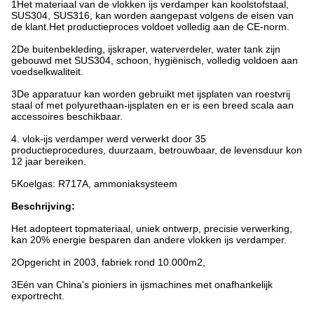
1Het materiaal van de vlokken ijs verdamper kan koolstofstaal,
SUS304, SUS316, kan worden aangepast volgens de eisen van
de klant.Het productieproces voldoet volledig aan de CE-norm.
2De buitenbekleding, ijskraper, waterverdeler, water tank zijn
gebouwd met SUS304, schoon, hygiënisch, volledig voldoen aan
voedselkwaliteit.
3De apparatuur kan worden gebruikt met ijsplaten van roestvrij
staal of met polyurethaan-ijsplaten en er is een breed scala aan
accessoires beschikbaar.
4. vlok-ijs verdamper werd verwerkt door 35
productieprocedures, duurzaam, betrouwbaar, de levensduur kon
12 jaar bereiken.
5Koelgas: R717A, ammoniaksysteem
Beschrijving:
Het adopteert topmateriaal, uniek ontwerp, precisie verwerking,
kan 20% energie besparen dan andere vlokken ijs verdamper.
2Opgericht in 2003, fabriek rond 10.000m2,
3Eén van China's pioniers in ijsmachines met onafhankelijk
exportrecht.