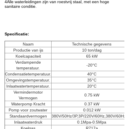
4Alle waterleidingen zijn van roestvrij staal, met een hoge
sanitaire conditie.
Specificatie:
Naam
Technische gegevens
Productie van ijs
10 ton/dag
Koelcapaciteit
65 kW
Verdampende
-20°C
temperatuur.
Condensatietemperatuur.
40°C
Omgevingstemperatuur.
35°C
Inlaatwatertemperatuur.
20°C
Vermindermotor
0.75 kW
Vermogen
Waterpomp Kracht
0.37 kW
Pomp voor zoutwater
0.012 kW
Standaardvermogen
380V/50Hz/3P,3P/220V/60Hz,380V/60Hz/
Inlaatwaterdruk
0.1Mpa-0.5Mpa
Koelgas
R717a