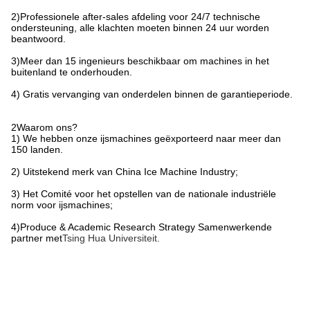
2)Professionele after-sales afdeling voor 24/7 technische
ondersteuning, alle klachten moeten binnen 24 uur worden
beantwoord.
3)Meer dan 15 ingenieurs beschikbaar om machines in het
buitenland te onderhouden.
4) Gratis vervanging van onderdelen binnen de garantieperiode.
2Waarom ons?
1) We hebben onze ijsmachines geëxporteerd naar meer dan
150 landen.
2) Uitstekend merk van China Ice Machine Industry;
3) Het Comité voor het opstellen van de nationale industriële
norm voor ijsmachines;
4)Produce & Academic Research Strategy Samenwerkende
partner met
Tsing Hua Universiteit
.
Taggen:
Flake-Ijsmachine Commercieel
Watergekoelde Commerciële Ijsmachine