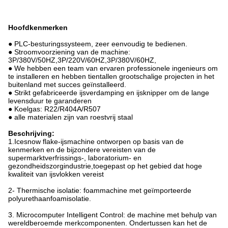
Hoofdkenmerken
● PLC-besturingssysteem, zeer eenvoudig te bedienen.
● Stroomvoorziening van de machine:
3P/380V/50HZ,3P/220V/60HZ,3P/380V/60HZ,
● We hebben een team van ervaren professionele ingenieurs om
te installeren en hebben tientallen grootschalige projecten in het
buitenland met succes geïnstalleerd.
● Strikt gefabriceerde ijsverdamping en ijsknipper om de lange
levensduur te garanderen
● Koelgas: R22/R404A/R507
● alle materialen zijn van roestvrij staal
Beschrijving:
1.Icesnow flake-ijsmachine ontworpen op basis van de
kenmerken en de bijzondere vereisten van de
supermarktverfrissings-, laboratorium- en
gezondheidszorgindustrie,toegepast op het gebied dat hoge
kwaliteit van ijsvlokken vereist
2- Thermische isolatie: foammachine met geïmporteerde
polyurethaanfoamisolatie.
3. Microcomputer Intelligent Control: de machine met behulp van
wereldberoemde merkcomponenten. Ondertussen kan het de