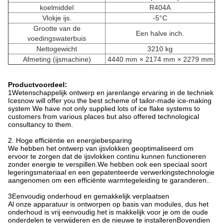
koelmiddel
R404A
Vlokje ijs.
-5°C
Grootte van de
Een halve inch.
voedingswaterbuis
Nettogewicht
3210 kg
Afmeting (ijsmachine)
4440 mm × 2174 mm × 2279 mm
Productvoordeel:
1Wetenschappelijk ontwerp en jarenlange ervaring in de techniek
Icesnow will offer you the best scheme of tailor-made ice-making
system We have not only supplied lots of ice flake systems to
customers from various places but also offered technological
consultancy to them.
2. Hoge efficiëntie en energiebesparing
We hebben het ontwerp van ijsvlokken geoptimaliseerd om
ervoor te zorgen dat de ijsvlokken continu kunnen functioneren
zonder energie te verspillen.We hebben ook een speciaal soort
legeringsmateriaal en een gepatenteerde verwerkingstechnologie
aangenomen om een efficiënte warmtegeleiding te garanderen..
3Eenvoudig onderhoud en gemakkelijk verplaatsen
Al onze apparatuur is ontworpen op basis van modules, dus het
onderhoud is vrij eenvoudig.het is makkelijk voor je om de oude
onderdelen te verwijderen en de nieuwe te installerenBovendien