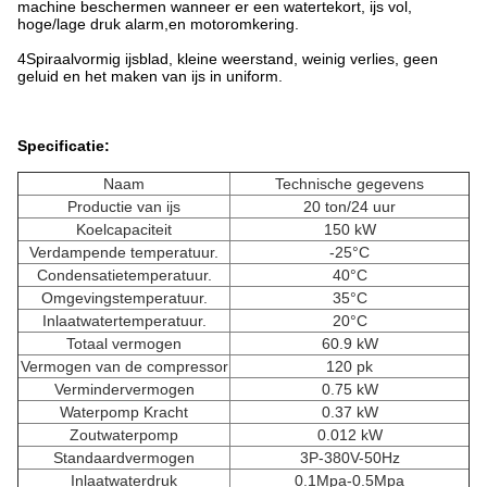
machine beschermen wanneer er een watertekort, ijs vol,
hoge/lage druk alarm,en motoromkering.
4Spiraalvormig ijsblad, kleine weerstand, weinig verlies, geen
geluid en het maken van ijs in uniform.
Specificatie:
Naam
Technische gegevens
Productie van ijs
20 ton/24 uur
Koelcapaciteit
150 kW
Verdampende temperatuur.
-25°C
Condensatietemperatuur.
40°C
Omgevingstemperatuur.
35°C
Inlaatwatertemperatuur.
20°C
Totaal vermogen
60.9 kW
Vermogen van de compressor
120 pk
Vermindervermogen
0.75 kW
Waterpomp Kracht
0.37 kW
Zoutwaterpomp
0.012 kW
Standaardvermogen
3P-380V-50Hz
Inlaatwaterdruk
0.1Mpa-0.5Mpa