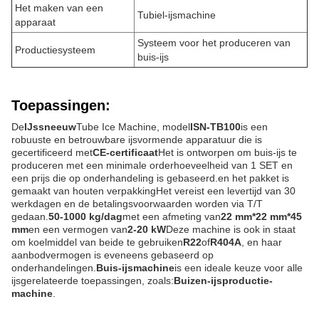
Het maken van een
Tubiel-ijsmachine
apparaat
Systeem voor het produceren van
Productiesysteem
buis-ijs
Toepassingen:
De
IJssneeuw
Tube Ice Machine, model
ISN-TB100
is een
robuuste en betrouwbare ijsvormende apparatuur die is
gecertificeerd met
CE-certificaat
Het is ontworpen om buis-ijs te
produceren met een minimale orderhoeveelheid van 1 SET en
een prijs die op onderhandeling is gebaseerd.en het pakket is
gemaakt van houten verpakkingHet vereist een levertijd van 30
werkdagen en de betalingsvoorwaarden worden via T/T
gedaan.
50-1000 kg/dag
met een afmeting van
22 mm*22 mm*45
mm
en een vermogen van
2-20 kW
Deze machine is ook in staat
om koelmiddel van beide te gebruiken
R22
of
R404A
, en haar
aanbodvermogen is eveneens gebaseerd op
onderhandelingen.
Buis-ijsmachine
is een ideale keuze voor alle
ijsgerelateerde toepassingen, zoals:
Buizen-ijsproductie-
machine
.