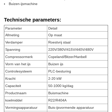
Buizen-ijsmachine
Technische parameters:
Parameter
Detail
Afmeting
Op maat
Verdamper
Roestvrij staal
Spanning
220V/380V/415V/440V/480V
Compressormerk
Copeland/Bitzer/Hanbell
Vorm van het ijs
Buizen ijs
Controlesysteem
PLC-besturing
Kracht
2-20 kW
Capaciteit
50-1000 kg/dag
Productnaam
Buismachine
koelmiddel
R22/R404A
Vormingsapparatuur
Buis-ijsvormende apparatuur