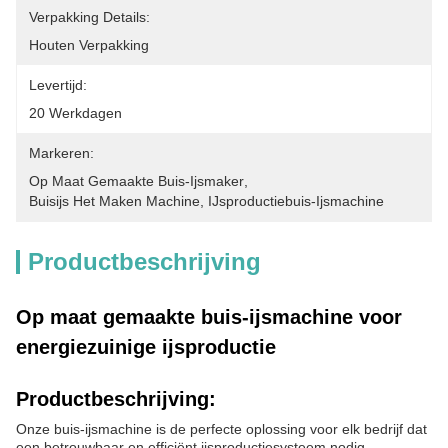
Verpakking Details:
Houten Verpakking
Levertijd:
20 Werkdagen
Markeren:
Op Maat Gemaakte Buis-Ijsmaker
, 
Buisijs Het Maken Machine
, 
IJsproductiebuis-Ijsmachine
Productbeschrijving
Op maat gemaakte buis-ijsmachine voor
energiezuinige ijsproductie
Productbeschrijving:
Onze buis-ijsmachine is de perfecte oplossing voor elk bedrijf dat
een betrouwbaar en efficiënt ijsproductiesysteem nodig