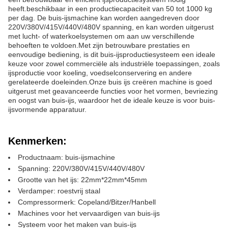
heeft.beschikbaar in een productiecapaciteit van 50 tot 1000 kg
per dag. De buis-ijsmachine kan worden aangedreven door
220V/380V/415V/440V/480V spanning, en kan worden uitgerust
met lucht- of waterkoelsystemen om aan uw verschillende
behoeften te voldoen.Met zijn betrouwbare prestaties en
eenvoudige bediening, is dit buis-ijsproductiesysteem een ideale
keuze voor zowel commerciële als industriële toepassingen, zoals
ijsproductie voor koeling, voedselconservering en andere
gerelateerde doeleinden.Onze buis ijs creëren machine is goed
uitgerust met geavanceerde functies voor het vormen, bevriezing
en oogst van buis-ijs, waardoor het de ideale keuze is voor buis-
ijsvormende apparatuur.
Kenmerken:
Productnaam: buis-ijsmachine
Spanning: 220V/380V/415V/440V/480V
Grootte van het ijs: 22mm*22mm*45mm
Verdamper: roestvrij staal
Compressormerk: Copeland/Bitzer/Hanbell
Machines voor het vervaardigen van buis-ijs
Systeem voor het maken van buis-ijs