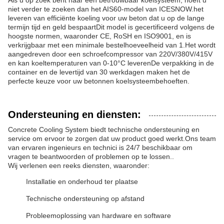
Als u op zoek bent naar een betrouwbaar koelsysteem, hoeft u
niet verder te zoeken dan het AIS60-model van ICESNOW.het
leveren van efficiënte koeling voor uw beton dat u op de lange
termijn tijd en geld bespaartDit model is gecertificeerd volgens de
hoogste normen, waaronder CE, RoSH en ISO9001, en is
verkrijgbaar met een minimale bestelhoeveelheid van 1.Het wordt
aangedreven door een schroefcompressor van 220V/380V/415V
en kan koeltemperaturen van 0-10°C leverenDe verpakking in de
container en de levertijd van 30 werkdagen maken het de
perfecte keuze voor uw betonnen koelsysteembehoeften.
Ondersteuning en diensten:
Concrete Cooling System biedt technische ondersteuning en
service om ervoor te zorgen dat uw product goed werkt.Ons team
van ervaren ingenieurs en technici is 24/7 beschikbaar om
vragen te beantwoorden of problemen op te lossen..
Wij verlenen een reeks diensten, waaronder:
Installatie en onderhoud ter plaatse
Technische ondersteuning op afstand
Probleemoplossing van hardware en software