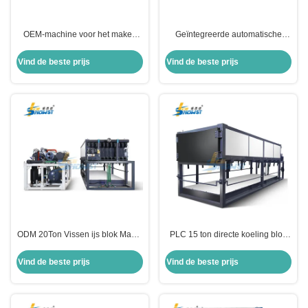
OEM-machine voor het maken
Geïntegreerde automatische
van ijsblokken 60T voor het
directe koelblok ijsmachine 30T
koelen van visserij
Vind de beste prijs
Vind de beste prijs
ODM 20Ton Vissen ijs blok Maker
PLC 15 ton directe koeling blok
Machine Maker Module Design
ijsmachine ijsblok fabriek
Vind de beste prijs
Vind de beste prijs