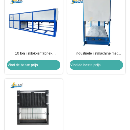
10 ton ijsklokkenfabriek
Industriële ijstmachine met
Commerciële ijsklokkenfabrikant
directe koeling 3 ton 380 V
80 kW
Vind de beste prijs
Vind de beste prijs