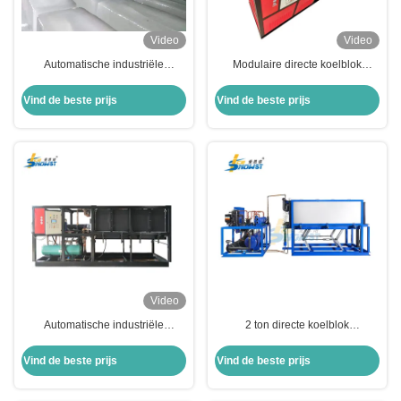
Video
Video
Automatische industriële
Modulaire directe koelblok
ijsblokvriezingsmachine 10 ton
ijsmachine 5 ton
50 kg
Vind de beste prijs
Vind de beste prijs
Video
Automatische industriële
2 ton directe koelblok
ijsblokmachine 5 ton voor het
ijsmachinefabriek 25kg 50kg
koelen van vis en zeevruchten
Vind de beste prijs
Vind de beste prijs